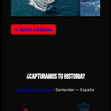
← Volver a Defensa
¿Capturamos tu historia?
hola@lahormiga.es
· Santander — España